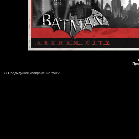
Про
<< Предыдущее изображение "w05"