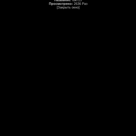
Название:
tdkr13
Просмотрено:
2636 Раз
[Закрыть окно]