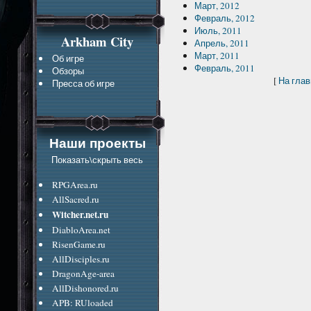
Март, 2012
Февраль, 2012
Июль, 2011
Arkham City
Апрель, 2011
Март, 2011
Об игре
Февраль, 2011
Обзоры
[
На гла
Пресса об игре
Наши проекты
Показать\скрыть весь
RPGArea.ru
AllSacred.ru
Witcher.net.ru
DiabloArea.net
RisenGame.ru
AllDisciples.ru
DragonAge-area
AllDishonored.ru
APB: RUloaded