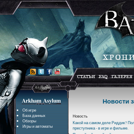
Arkham Asylum
Новости з
Об игре
База данных
Новость
Обзоры
Какой на самом деле Риддик? По
Игры и автоматы
преступника - в игре и фильме.