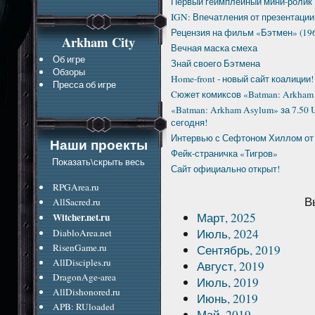
Первый геймплейный мини-ролик
IGN: Впечатления от презентации
Рецензия на фильм «Бэтмен» (19
Arkham City
Вечная маска смеха
Об игре
Знай своего Бэтмена
Обзоры
Home-front - новый сайт коалиции!
Пресса об игре
Cюжет комиксов «Batman: Arkham C
«Batman: Arkham Asylum» за 7.50
сегодня!
Интервью с Сефтоном Хиллом от
Наши проекты
Фейк-страничка «Тигров»
Показать\скрыть весь
Сайт официально открыт!
RPGArea.ru
В
AllSacred.ru
Март, 2025
Witcher.net.ru
Июль, 2024
DiabloArea.net
RisenGame.ru
Сентябрь, 2019
AllDisciples.ru
Август, 2019
DragonAge-area
Июль, 2019
AllDishonored.ru
Июнь, 2019
APB: RUloaded
Май, 2019