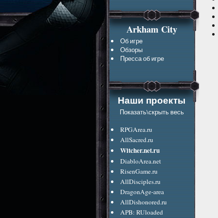
Arkham City
Об игре
Обзоры
Пресса об игре
Наши проекты
Показать\скрыть весь
RPGArea.ru
AllSacred.ru
Witcher.net.ru
DiabloArea.net
RisenGame.ru
AllDisciples.ru
DragonAge-area
AllDishonored.ru
APB: RUloaded