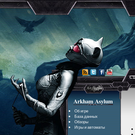
Arkham Asylum
Об игре
База данных
Обзоры
Игры и автоматы