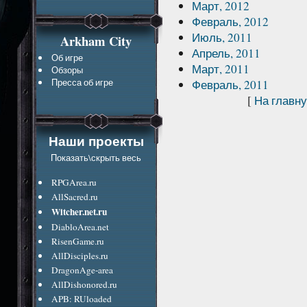
Март, 2012
Февраль, 2012
Июль, 2011
Arkham City
Апрель, 2011
Об игре
Март, 2011
Обзоры
Пресса об игре
Февраль, 2011
[
На главн
Наши проекты
Показать\скрыть весь
RPGArea.ru
AllSacred.ru
Witcher.net.ru
DiabloArea.net
RisenGame.ru
AllDisciples.ru
DragonAge-area
AllDishonored.ru
APB: RUloaded