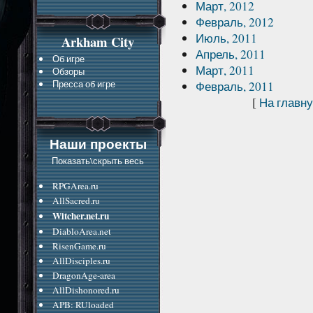
Март, 2012
Февраль, 2012
Июль, 2011
Arkham City
Апрель, 2011
Об игре
Март, 2011
Обзоры
Пресса об игре
Февраль, 2011
[
На главн
Наши проекты
Показать\скрыть весь
RPGArea.ru
AllSacred.ru
Witcher.net.ru
DiabloArea.net
RisenGame.ru
AllDisciples.ru
DragonAge-area
AllDishonored.ru
APB: RUloaded