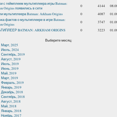
и с геймплеем мультиплеера игры Batman:
0
4144
08.0
m Origins появились в сети
и мультиплеера Batman: Arkham Origins
0
4087
01.0
ка фактов о мультиплеере в игре Batman:
0
3747
01.0
m Origins
ТИПЛЕЕР BATMAN: ARKHAM ORIGINS
0
3223
01.0
Выберите месяц:
Март, 2025
Июль, 2024
Сентябрь, 2019
Август, 2019
Июль, 2019
Июнь, 2019
Май, 2019
Март, 2019
Февраль, 2019
Январь, 2019
Декабрь, 2018
Сентябрь, 2018
Август, 2018
Май, 2018
Январь, 2018
Ноябрь, 2017