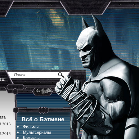
ата
Всё о Бэтмене
8.2013
Фильмы
Мультсериалы
8.2013
Комиксы