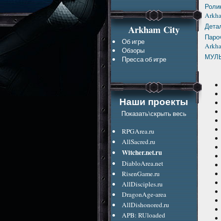
Ролик
Arkha
Детал
Arkham City
Пароч
Об игре
Arkha
Обзоры
МУЛЬ
Пресса об игре
Наши проекты
Показать\скрыть весь
RPGArea.ru
AllSacred.ru
Witcher.net.ru
DiabloArea.net
RisenGame.ru
AllDisciples.ru
DragonAge-area
AllDishonored.ru
APB: RUloaded