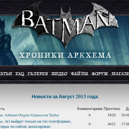
Новости за Август 2013 года
сть
Комментариев
Прочтено
Д
n: Arkham Origins Gamescom Trailer
0
5820
30.0
n: AO выйдет только на тех платформах,
0
4621
17.0
торых он сейчас анонсирован