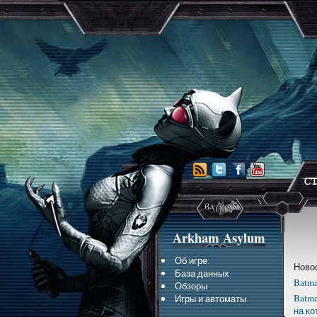
Arkham Asylum
Об игре
Ново
База данных
Batma
Обзоры
Batma
Игры и автоматы
на ко