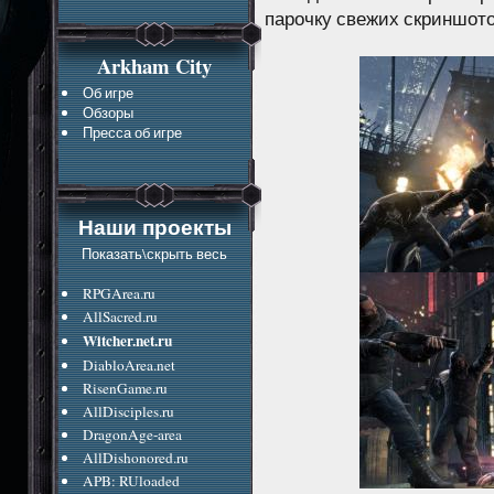
парочку свежих скриншото
Arkham City
Об игре
Обзоры
Пресса об игре
Наши проекты
Показать\скрыть весь
RPGArea.ru
AllSacred.ru
Witcher.net.ru
DiabloArea.net
RisenGame.ru
AllDisciples.ru
DragonAge-area
AllDishonored.ru
APB: RUloaded