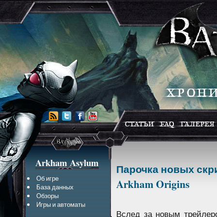
Arkham Asylum
Парочка новых скр
Об игре
Arkham Origins
База данных
Обзоры
Игры и автоматы
Вслед за новым трейлеро