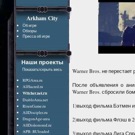
Arkham City
Об игре
Обзоры
Пресса об игре
Наши проекты
Показать\скрыть весь
Warner Bros. не перестает
RPGArea.ru
После объявления о ани
AllSacred.ru
Warner Bros. сбросили бо
Witcher.net.ru
DiabloArea.net
1)выход фильма Бэтмен и 
RisenGame.ru
AllDisciples.ru
2)выход фильма Флэш в 2
DragonAge-area
AllDishonored.ru
APB: RUloaded
3)выход фильма Лига Спр