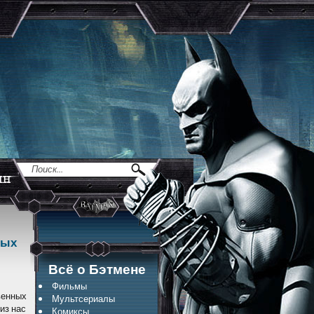
ных
Всё о Бэтмене
Фильмы
венных
Мультсериалы
из нас
Комиксы