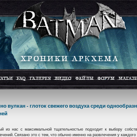
но вулкан - глоток свежего воздуха среди однообраз
ней
й из нас с максимальной тщательностью подходит к выбору собст
ечений. Связано это с тем, что обычно именно на развлечения у каждого 