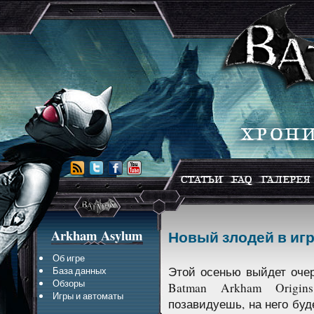
Arkham Asylum
Новый злодей в игре
Об игре
Этой осенью выйдет очер
База данных
Обзоры
Batman Arkham Origi
Игры и автоматы
позавидуешь, на него буд