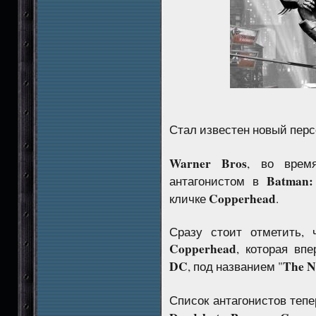
Стал известен новый пер
Warner Bros
, во вре
Batman:
антагонистом в
Copperhead
кличке
.
Сразу стоит отметить, 
Copperhead
, которая вп
DC
The N
, под названием "
Список антагонистов теп