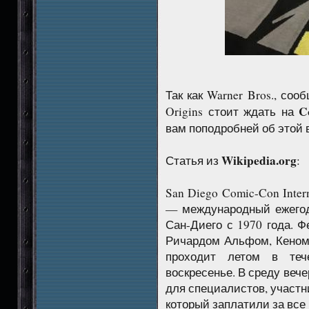
Так как Warner Bros., со
C
Origins стоит ждать на
вам поподробней об этой 
Wikipedia.org
Статья из
:
San Diego Comic-Con Inter
— международный ежегод
Сан-Диего с 1970 года. 
Ричардом Альфом, Кеном
проходит летом в теч
воскресенье. В среду веч
для специалистов, участн
который заплатили за все 