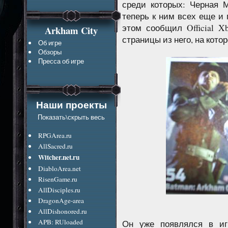
среди которых: Черная 
теперь к ним всех еще и
этом сообщил Official X
Arkham City
страницы из него, на кото
Об игре
Обзоры
Пресса об игре
Наши проекты
Показать\скрыть весь
RPGArea.ru
AllSacred.ru
Witcher.net.ru
DiabloArea.net
RisenGame.ru
AllDisciples.ru
DragonAge-area
AllDishonored.ru
APB: RUloaded
Он уже появлялся в иг