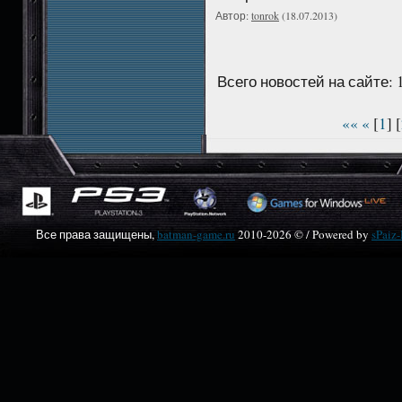
Автор:
tonrok
(18.07.2013)
Всего новостей на сайте: 
««
«
[
1
] [
Все права защищены,
batman-game.ru
2010-
2026 © / Powered by
sPaiz