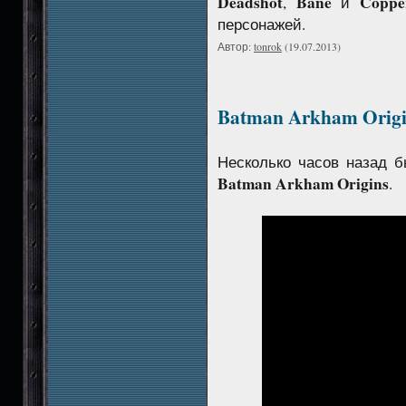
Deadshot
Bane
Coppe
,
и
персонажей.
Автор:
tonrok
(19.07.2013)
Batman Arkham Origin
Несколько часов назад б
Batman Arkham Origins
.