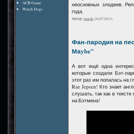
ACR-Game
неосновных злодеев. Рел
Watch Dogs
года.
Автор:
tonrok
(24.07.2013)
Фан-пародия на песн
Маybe"
А вот ещё одна интерес
которые создали Бэт-пар
этот раз им попалась на г
Rae Jepsen! Кто знает анг
слушать, так как в текст
на Бэтмена!